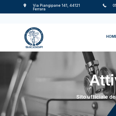
Via Piangipane 141, 44121
0
Ferrara
HOM
Att
Sito ufficiale d