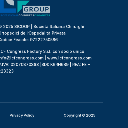
© 2025 SICOOP | Società Italiana Chirurghi
Ortopedici dell’Ospedalità Privata
Codice Fiscale: 97222750586
LCF Congress Factory S.r.l. con socio unico
info@lcfcongress.com | www.lcfcongress.com
P.IVA: 02070370388 |SDI: KRRH6B9 | REA: FE –
223323
Privacy Policy
Copyright © 2025