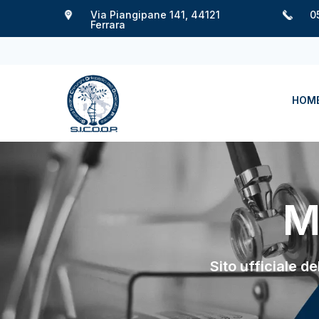
Via Piangipane 141, 44121
0
Ferrara
HOM
M
Sito ufficiale d