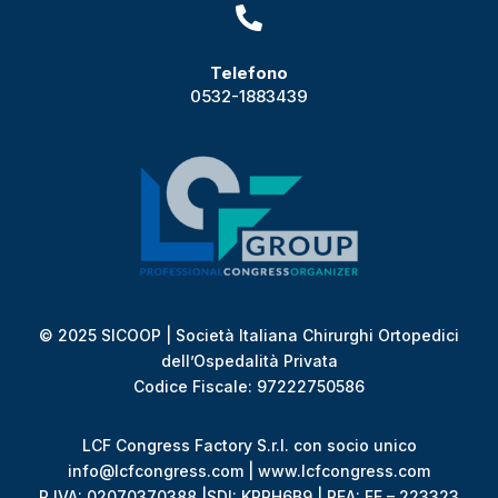

Telefono
0532-1883439
© 2025 SICOOP | Società Italiana Chirurghi Ortopedici
dell’Ospedalità Privata
Codice Fiscale: 97222750586
LCF Congress Factory S.r.l. con socio unico
info@lcfcongress.com | www.lcfcongress.com
P.IVA: 02070370388 |SDI: KRRH6B9 | REA: FE – 223323