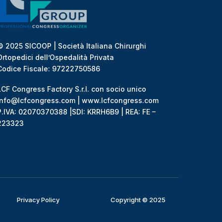
© 2025 SICOOP | Società Italiana Chirurghi
Ortopedici dell’Ospedalità Privata
Codice Fiscale: 97222750586
LCF Congress Factory S.r.l. con socio unico
info@lcfcongress.com | www.lcfcongress.com
P.IVA: 02070370388 |SDI: KRRH6B9 | REA: FE –
223323
Privacy Policy
Copyright © 2025