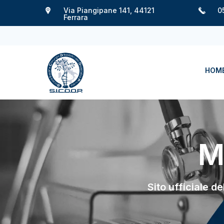
Via Piangipane 141, 44121
0
Ferrara
HOM
M
Sito ufficiale d