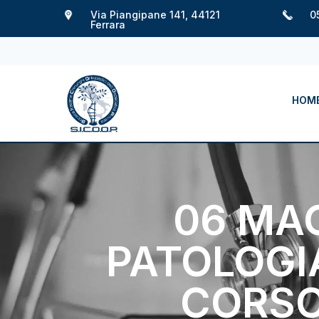
Via Piangipane 141, 44121
0
Ferrara
HOM
06 MAG
PATOLOGIA
CORSO